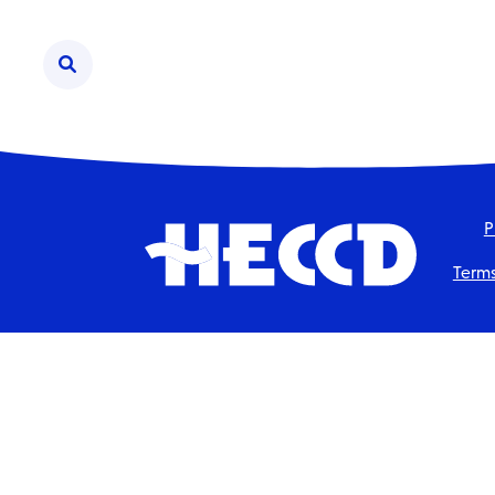
Search
HECCD
P
Terms